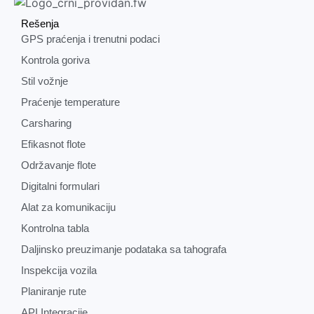
Rešenja
GPS praćenja i trenutni podaci
Kontrola goriva
Stil vožnje
Praćenje temperature
Carsharing
Efikasnot flote
Održavanje flote
Digitalni formulari
Alat za komunikaciju
Kontrolna tabla
Daljinsko preuzimanje podataka sa tahografa
Inspekcija vozila
Planiranje rute
API Integracije