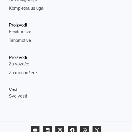
Kompletna usluga
Proizvodi
Fleetmotive
Tahomotive
Proizvodi
Za vozače
Za menadžere
Vesti
Sve vesti