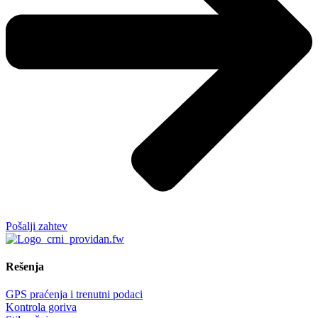
Pošalji zahtev
Rešenja
GPS praćenja i trenutni podaci
Kontrola goriva