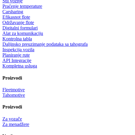
Stil vožnje
Praćenje temperature
Carsharing
Efikasnot flote
Održavanje flote
Digitalni formulari
Alat za komunikaciju
Kontrolna tabla
Daljinsko preuzimanje podataka sa tahografa
Inspekcija vozila
Planiranje rute
API Integracije
Kompletna usluga
Proizvodi
Fleetmotive
Tahomotive
Proizvodi
Za vozače
Za menadžere