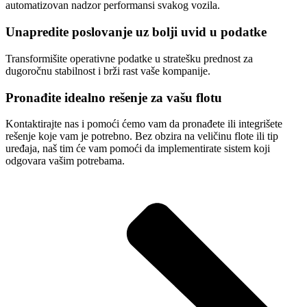
automatizovan nadzor performansi svakog vozila.
Unapredite poslovanje uz bolji uvid u podatke
Transformišite operativne podatke u stratešku prednost za
dugoročnu stabilnost i brži rast vaše kompanije.
Pronađite idealno rešenje za vašu flotu
Kontaktirajte nas i pomoći ćemo vam da pronađete ili integrišete
rešenje koje vam je potrebno. Bez obzira na veličinu flote ili tip
uređaja, naš tim će vam pomoći da implementirate sistem koji
odgovara vašim potrebama.