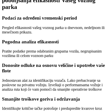
poboljšanja efikasnosti Vašeg voznog
parka
Podaci za određeni vremenski period
Pregled efikasnosti vašeg voznog parka u dnevnom, nedeljnom ili
mesečnom prikazu.
Pogodna analiza efikasnosti
Pratite podatke prema odabranim grupama vozila, negrupisanim
vozilima ili celom voznom parku
Donosite odluke na osnovu veličine i upotrebe vaše
flote
Jednostavan alat za identifikaciju vozača. Lako prebacivanje sa
poslovne na privatnu vožnju. Izveštaji o performansama vožnje i
analiza ruta koji će vam pomoći da smanjite operativne troškove
Smanjite troškove goriva i održavanja
Identifikujte kritične tačke potrošnje i predupredite kvarove kroz