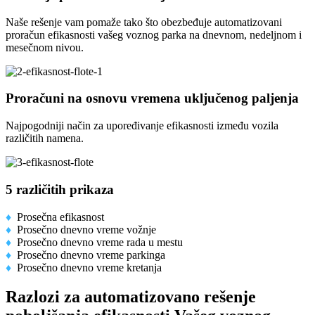
Naše rešenje vam pomaže tako što obezbeđuje automatizovani
proračun efikasnosti vašeg voznog parka na dnevnom, nedeljnom i
mesečnom nivou.
Proračuni na osnovu vremena uključenog paljenja
Najpogodniji način za upoređivanje efikasnosti između vozila
različitih namena.
5 različitih prikaza
♦
Prosečna efikasnost
♦
Prosečno dnevno vreme vožnje
♦
Prosečno dnevno vreme rada u mestu
♦
Prosečno dnevno vreme parkinga
♦
Prosečno dnevno vreme kretanja
Razlozi za automatizovano rešenje