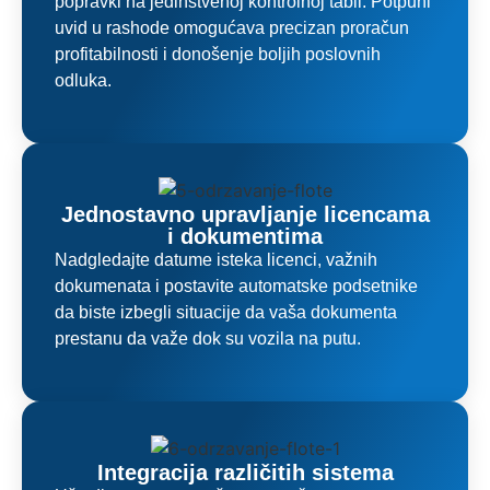
popravki na jedinstvenoj kontrolnoj tabli. Potpuni
uvid u rashode omogućava precizan proračun
profitabilnosti i donošenje boljih poslovnih
odluka.
Jednostavno upravljanje licencama
i dokumentima
Nadgledajte datume isteka licenci, važnih
dokumenata i postavite automatske podsetnike
da biste izbegli situacije da vaša dokumenta
prestanu da važe dok su vozila na putu.
Integracija različitih sistema