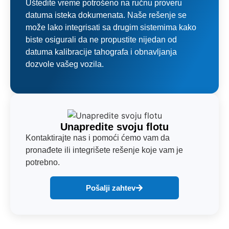
Uštedite vreme potrošeno na ručnu proveru
datuma isteka dokumenata. Naše rešenje se
može lako integrisati sa drugim sistemima kako
biste osigurali da ne propustite nijedan od
datuma kalibracije tahografa i obnavljanja
dozvole vašeg vozila.
Unapredite svoju flotu
Kontaktirajte nas i pomoći ćemo vam da
pronađete ili integrišete rešenje koje vam je
potrebno.
Pošalji zahtev