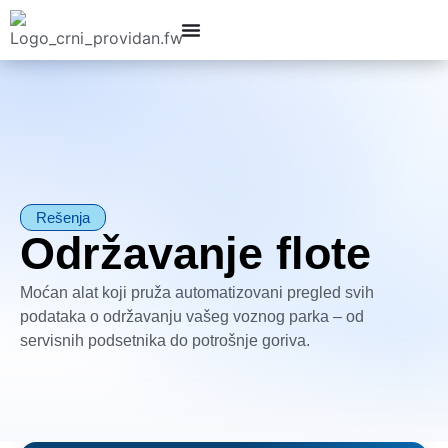
Rešenja
Održavanje flote
Moćan alat koji pruža automatizovani pregled svih
podataka o održavanju vašeg voznog parka – od
servisnih podsetnika do potrošnje goriva.