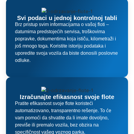
Svi podaci u jednoj kontrolnoj tabli
Brz pristup svim informacijama o vašoj floti –
datumima predstojećih servisa, troškovima
popravke, dokumentima koja ističu, kilometraži i
još mnogo toga. Koristite istoriju podataka i
uporedite svoja vozila da biste donosili poslovne
odluke.
Izračunajte efikasnost svoje flote
Pratite efikasnost svoje flote koristeći
automatizovano, transparentno rešenje. To će
vam pomoći da shvatite da li imate dovoljno,
previše ili premalo vozila, bez obzira na
specifičnost vašeg voznog parka.