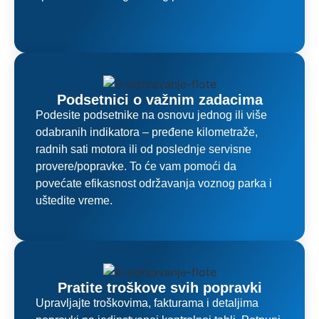
Podsetnici o važnim zadacima
Podesite podsetnike na osnovu jednog ili više
odabranih indikatora – pređene kilometraže,
radnih sati motora ili od poslednje servisne
provere/popravke. To će vam pomoći da
povećate efikasnost održavanja voznog parka i
uštedite vreme.
Pratite troškove svih popravki
Upravljajte troškovima, fakturama i detaljima