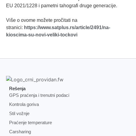
EU 2021/1228 i pametni tahografi druge generacije.
Više o ovome možete pročitati na
stranici:
https://www.satplus.
rs/article/2491/na-
kioscima-
su-novi-veliki-tockovi
Rešenja
GPS praćenja i trenutni podaci
Kontrola goriva
Stil vožnje
Praćenje temperature
Carsharing